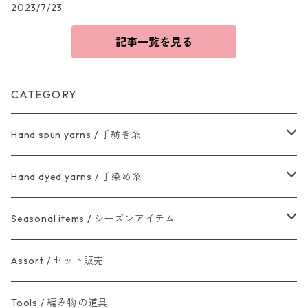
2023/7/23
記事一覧を見る
CATEGORY
Hand spun yarns / 手紡ぎ糸
2ply・3ply / 双糸など
Hand dyed yarns / 手染め糸
Art yarns / アートヤーン
Sock yarn / ソックヤーン
Seasonal items / シーズンアイテム
skein / カセ
Other / その他
Wool yarn / ウール
Halloween / ハロウィン
Assort / セット販売
card / カード巻
Fancy yarn /素材糸
Holiday season / クリスマス・新年
Tools / 編み物の道具