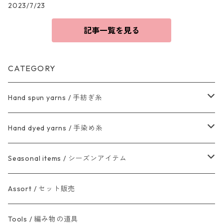
2023/7/23
記事一覧を見る
CATEGORY
Hand spun yarns / 手紡ぎ糸
2ply・3ply / 双糸など
Hand dyed yarns / 手染め糸
Art yarns / アートヤーン
Sock yarn / ソックヤーン
Seasonal items / シーズンアイテム
skein / カセ
Other / その他
Wool yarn / ウール
Halloween / ハロウィン
Assort / セット販売
card / カード巻
Fancy yarn /素材糸
Holiday season / クリスマス・新年
Tools / 編み物の道具